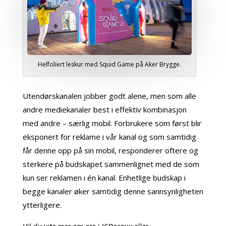
Helfoliert leskur med Squid Game på Aker Brygge.
Utendørskanalen jobber godt alene, men som alle
andre mediekanaler best i effektiv kombinasjon
med andre – særlig mobil. Forbrukere som først blir
eksponert for reklame i vår kanal og som samtidig
får denne opp på sin mobil, responderer oftere og
sterkere på budskapet sammenlignet med de som
kun ser reklamen i én kanal. Enhetlige budskap i
begge kanaler øker samtidig denne sannsynligheten
ytterligere.
Vil du vite mer om oss i JCDecaux eller