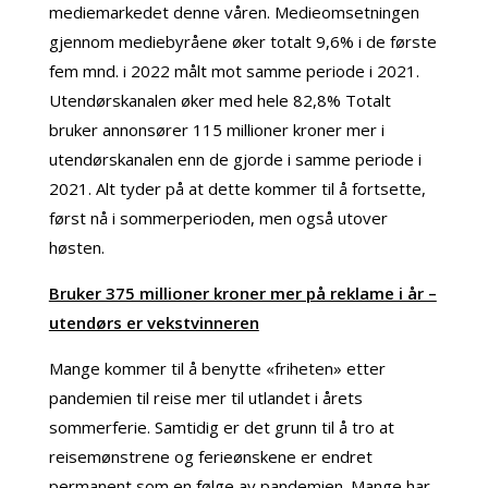
mediemarkedet denne våren. Medieomsetningen
gjennom mediebyråene øker totalt 9,6% i de første
fem mnd. i 2022 målt mot samme periode i 2021.
Utendørskanalen øker med hele 82,8% Totalt
bruker annonsører 115 millioner kroner mer i
utendørskanalen enn de gjorde i samme periode i
2021. Alt tyder på at dette kommer til å fortsette,
først nå i sommerperioden, men også utover
høsten.
Bruker 375 millioner kroner mer på reklame i år –
utendørs er vekstvinneren
Mange kommer til å benytte «friheten» etter
pandemien til reise mer til utlandet i årets
sommerferie. Samtidig er det grunn til å tro at
reisemønstrene og ferieønskene er endret
permanent som en følge av pandemien. Mange har