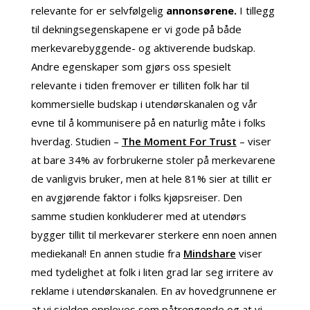
relevante for er selvfølgelig
annonsørene.
I tillegg
til dekningsegenskapene er vi gode på både
merkevarebyggende- og aktiverende budskap.
Andre egenskaper som gjørs oss spesielt
relevante i tiden fremover er tilliten folk har til
kommersielle budskap i utendørskanalen og vår
evne til å kommunisere på en naturlig måte i folks
hverdag. Studien –
The Moment For Trust
– viser
at bare 34% av forbrukerne stoler på merkevarene
de vanligvis bruker, men at hele 81% sier at tillit er
en avgjørende faktor i folks kjøpsreiser. Den
samme studien konkluderer med at utendørs
bygger tillit til merkevarer sterkere enn noen annen
mediekanal! En annen studie fra
Mindshare
viser
med tydelighet at folk i liten grad lar seg irritere av
reklame i utendørskanalen. En av hovedgrunnene er
at vi sjelden oppleves som påtrengende og at vi