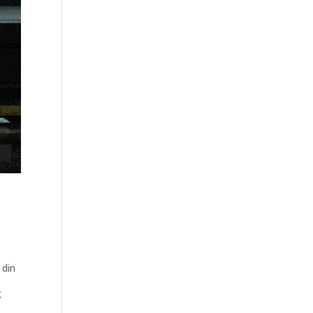
 din
g