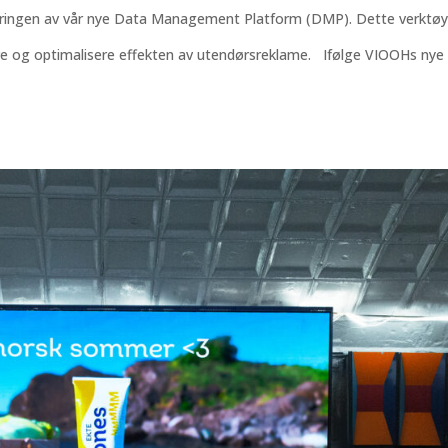
nseringen av vår nye Data Management Platform (DMP). Dette verktø
dre og optimalisere effekten av utendørsreklame. Ifølge VIOOHs nye