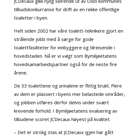
JCDecaux gikk nylig seirende ut av Oslo kommunes
tilbudskonkurranse for drift av en rekke offentlige
toaletter i byen.
Helt siden 2002 har våre toalett-teknikere gjort en
strålende jobb med å sørge for gode
toalettfasiliteter for innbyggere og tilreisende i
hovedstaden. Nå er vi valgt som Bymiljøetatens
hovedsamarbeidspartner også for de neste fire
årene.
De 33 toalettene og urinalene er flittig brukt. Flere
av dem er plassert i byens mer belastede områder,
og jobben utføres derfor delvis under svært
krevende forhold. I Bymiljøetatens evaluering av
tilbudene scoret JCDecaux høyest på kvalitet.
– Det er utrolig stas at JCDecaux igjen har gått